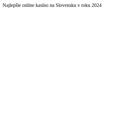
Najlepšie online kasíno na Slovensku v roku 2024