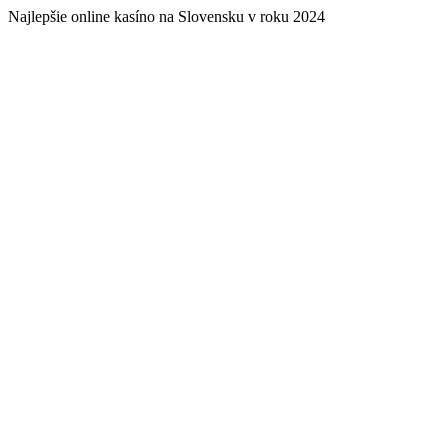
Najlepšie online kasíno na Slovensku v roku 2024