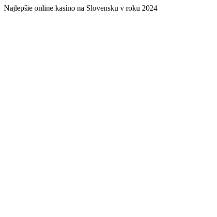
Najlepšie online kasíno na Slovensku v roku 2024