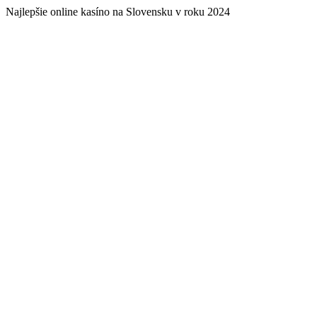
Najlepšie online kasíno na Slovensku v roku 2024