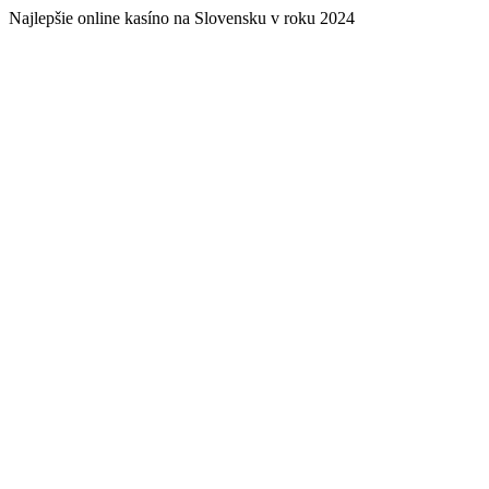
Najlepšie online kasíno na Slovensku v roku 2024